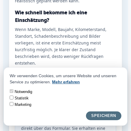
realistisch geplant werden kann.
Wie schnell bekomme ich eine
Einschätzung?
Wenn Marke, Modell, Baujahr, Kilometerstand,
Standort, Schadenbeschreibung und Bilder
vorliegen, ist eine erste Einschätzung meist
kurzfristig möglich. Je klarer der Zustand
beschrieben wird, desto weniger Rückfragen
entstehen.
Weitere Hilfe bieten die Seiten
Defektes Auto
Wir verwenden Cookies, um unsere Website und unseren
verkaufen
,
Was ist mein Auto noch wert?
und
Service zu optimieren.
Mehr erfahren
Kontakt zu AK Autos
.
Notwendig
Statistik
Auto mit Motorschaden verkaufen und
Marketing
jetzt Restwert prüfen lassen
SPEICHERN
Senden Sie die wichtigsten Fahrzeugdaten
direkt über das Formular. Sie erhalten eine